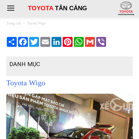
TOYOTA
TÂN CẢNG
Trang chủ
Toyota Wigo
Share
Facebook
Twitter
Email
LinkedIn
Pinterest
WhatsApp
Gmail
Viber
DANH MỤC
Toyota Wigo