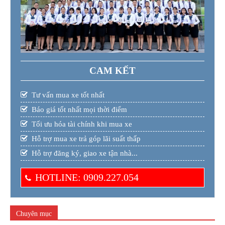
CAM KẾT
Tư vấn mua xe tốt nhất
Báo giá tốt nhất mọi thời điểm
Tối ưu hóa tài chính khi mua xe
Hỗ trợ mua xe trả góp lãi suất thấp
Hỗ trợ đăng ký, giao xe tận nhà...
HOTLINE: 0909.227.054
Chuyên mục