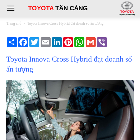
TOYOTA
TÂN CẢNG
Trang chủ
Toyota Innova Cross Hybrid đạt doanh số ấn tượng
Share
Facebook
Twitter
Email
LinkedIn
Pinterest
WhatsApp
Gmail
Viber
Toyota Innova Cross Hybrid đạt doanh số
ấn tượng