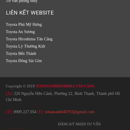
Tư vấn phong thủy
LIÊN KẾT WEBSITE
Toyota Phú Mỹ Hưng
Toyota An Sương
Toyota Hiroshima Tân Cảng
Toyota Lý Thường Kiệt
Toyota Bến Thành
Toyota Đông Sài Gòn
Copyright © 2019
TOYOTA HIROSHIMA TÂN CẢNG
[A]
: 220 Nguyễn Hữu Cảnh, Phường 22, Bình Thạnh, Thành phố Hồ
Chí Minh
[T]
:
0909.227.054
[E]
:
letuananh040793@gmail.com
ĐĂNG KÝ NHẬN TƯ VẤN