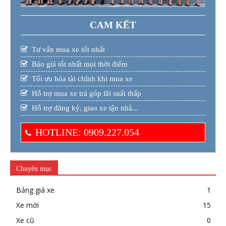
CAM KẾT
Tư vấn mua xe tốt nhất
Báo giá tốt nhất mọi thời điểm
Tối ưu hóa tài chính khi mua xe
Hỗ trợ mua xe trả góp lãi suất thấp
Hỗ trợ đăng ký, giao xe tận nhà...
HOTLINE: 0909.227.054
Chuyên mục
Bảng giá xe
1
Xe mới
15
Xe cũ
0