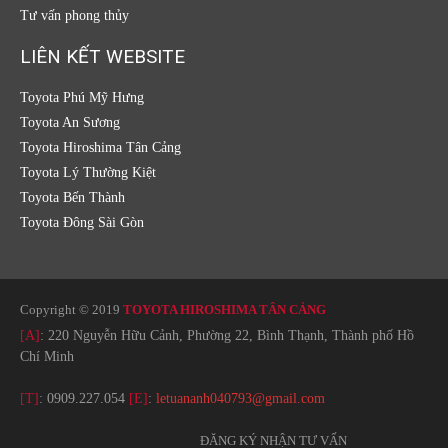
Tư vấn phong thủy
LIÊN KẾT WEBSITE
Toyota Phú Mỹ Hưng
Toyota An Sương
Toyota Hiroshima Tân Cảng
Toyota Lý Thường Kiệt
Toyota Bến Thành
Toyota Đông Sài Gòn
Copyright © 2019
TOYOTA HIROSHIMA TÂN CẢNG
[A]
: 220 Nguyễn Hữu Cảnh, Phường 22, Bình Thạnh, Thành phố Hồ
Chí Minh
[T]
:
0909.227.054
[E]
:
letuananh040793@gmail.com
ĐĂNG KÝ NHẬN TƯ VẤN