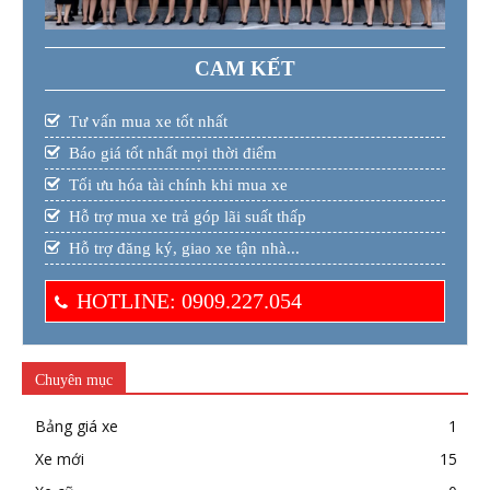
CAM KẾT
Tư vấn mua xe tốt nhất
Báo giá tốt nhất mọi thời điểm
Tối ưu hóa tài chính khi mua xe
Hỗ trợ mua xe trả góp lãi suất thấp
Hỗ trợ đăng ký, giao xe tận nhà...
HOTLINE: 0909.227.054
Chuyên mục
Bảng giá xe
1
Xe mới
15