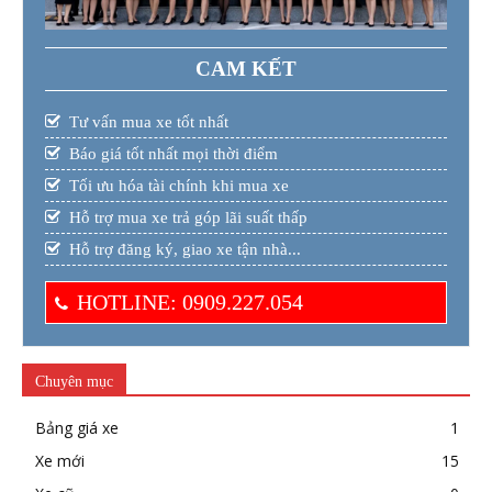
CAM KẾT
Tư vấn mua xe tốt nhất
Báo giá tốt nhất mọi thời điểm
Tối ưu hóa tài chính khi mua xe
Hỗ trợ mua xe trả góp lãi suất thấp
Hỗ trợ đăng ký, giao xe tận nhà...
HOTLINE: 0909.227.054
Chuyên mục
Bảng giá xe
1
Xe mới
15