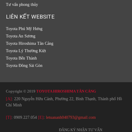
Tư vấn phong thủy
LIÊN KẾT WEBSITE
Toyota Phú Mỹ Hưng
Toyota An Sương
Toyota Hiroshima Tân Cảng
Toyota Lý Thường Kiệt
Toyota Bến Thành
Toyota Đông Sài Gòn
Copyright © 2019
TOYOTA HIROSHIMA TÂN CẢNG
[A]
: 220 Nguyễn Hữu Cảnh, Phường 22, Bình Thạnh, Thành phố Hồ
Chí Minh
[T]
:
0909.227.054
[E]
:
letuananh040793@gmail.com
ĐĂNG KÝ NHẬN TƯ VẤN