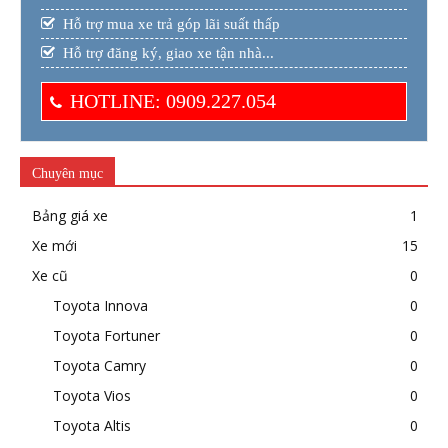
Hỗ trợ mua xe trả góp lãi suất thấp
Hỗ trợ đăng ký, giao xe tận nhà...
HOTLINE: 0909.227.054
Chuyên mục
Bảng giá xe
1
Xe mới
15
Xe cũ
0
Toyota Innova
0
Toyota Fortuner
0
Toyota Camry
0
Toyota Vios
0
Toyota Altis
0