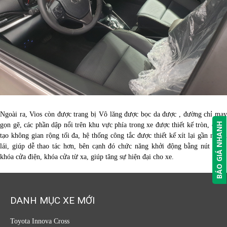
Ngoài ra, Vios còn được trang bị Vô lăng được bọc da được , đường chỉ may
BÁO GIÁ NHANH
gọn gẽ, các phần dập nổi trên khu vực phía trong xe được thiết kế tròn, cạnh,
tạo không gian rộng tối đa, hệ thống công tắc được thiết kế xít lại gần người
lái, giúp dễ thao tác hơn, bên cạnh đó chức năng khởi động bằng nút bấm,
khóa cửa điện, khóa cửa từ xa, giúp tăng sự hiện đại cho xe.
DANH MỤC XE MỚI
Toyota Innova Cross