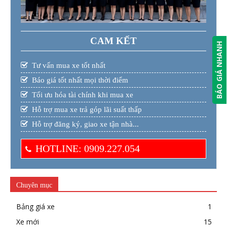
CAM KẾT
BÁO GIÁ NHANH
Tư vấn mua xe tốt nhất
Báo giá tốt nhất mọi thời điểm
Tối ưu hóa tài chính khi mua xe
Hỗ trợ mua xe trả góp lãi suất thấp
Hỗ trợ đăng ký, giao xe tận nhà...
HOTLINE: 0909.227.054
Chuyên mục
Bảng giá xe
1
Xe mới
15