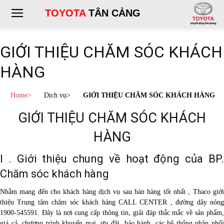
TOYOTA
TÂN CẢNG
GIỚI THIỆU CHĂM SÓC KHÁCH
HÀNG
Home
>
Dịch vụ
>
GIỚI THIỆU CHĂM SÓC KHÁCH HÀNG
GIỚI THIỆU CHĂM SÓC KHÁCH
HÀNG
I . Giới thiệu chung về hoạt động của BP.
Chăm sóc khách hàng
Nhằm mang đến cho khách hàng dịch vụ sau bán hàng tốt nhất , Thaco giới
thiệu Trung tâm chăm sóc khách hàng CALL CENTER , đường dây nóng
1900-545591. Đây là nơi cung cấp thông tin, giải đáp thắc mắc về sản phẩm,
giá cả, chương trình khuyến mại, ưu đãi, bảo hành, các hệ thống phân phối