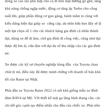
dòng xe cao ráo phù hợp cho cả đi trên mặt đường gồ ghề, tăng
khả năng chống ngập nước, động cơ tăng áp Turbo cho công
suất lớn, giúp phần động cơ gọn gàng, bánh mâm to cùng với
kiểu dáng hiện đại giúp xe cứng cáp, ưa nhìn hứa hẹn đây sẽ là
một lựa chọn số 1 cho các khách hàng gia đình cá nhân thành
đạt, dùng xe để đi làm, chở gia đình đi công việc, cũng như đạt
được độ êm ái, vừa tầm với đại đa số thu nhập của các gia đình
trẻ.
Xe được các kỹ sư chuyên nghiệp hàng đầu của Toyota chau
chút tỷ mỉ, điều này đã được minh chứng với doanh số bán khá
tốt của Raize tại Nhật.
Phía đầu xe
Toyota Raize 2022
có nét khá giống mẫu xe đình
đám
RAV4
tại Mỹ. Với thiết kế mặt ga lăng hình thang cân, các
chi tiết góc cạnh tạo điểm nhấn cho đầu của chiếc xe. Phía trên